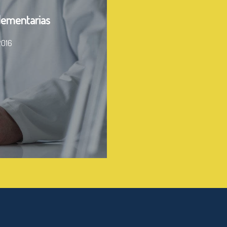
lementarias
2016