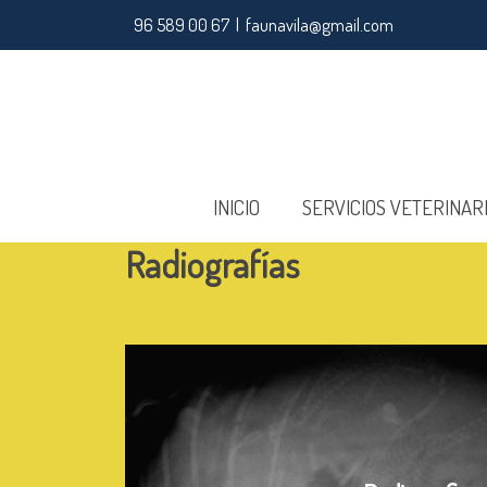
96 589 00 67 | faunavila@gmail.com
INICIO
SERVICIOS VETERINAR
Radiografías