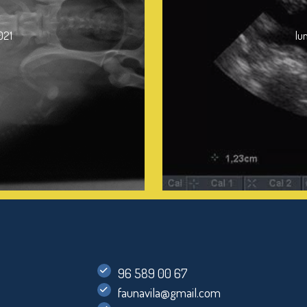
021
lu
96 589 00 67
faunavila@gmail.com