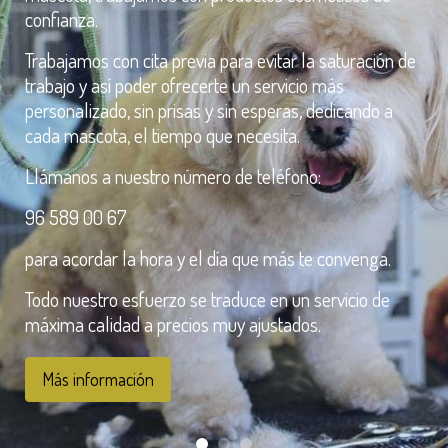
confianza.
Trabajamos con cita previa para evitar la saturación de
trabajo y así poder ofrecerte un servicio más
personalizado, sin prisas y sin esperas, dedicando a
cada mascota, el tiempo que necesita.
Llámanos a nuestro número de teléfono:
96 589 00 67
para acordar la hora y el día que más te convenga.
Todo nuestro esfuerzo se traduce en un servicio de
máxima calidad a precios muy ajustados.
Más información