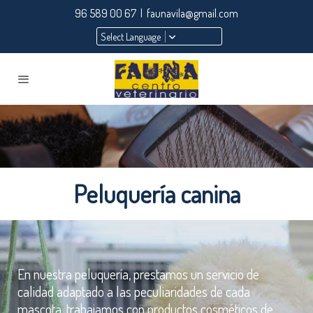
96 589 00 67 | faunavila@gmail.com
Select Language
Peluquería canina
En nuestra peluquería, prestamos un servicio de
calidad adaptado a las peculiaridades de cada
mascota, trabajamos con productos cosméticos de