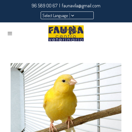
96 589 00 67 | faunavila@gmail.com
Select Language